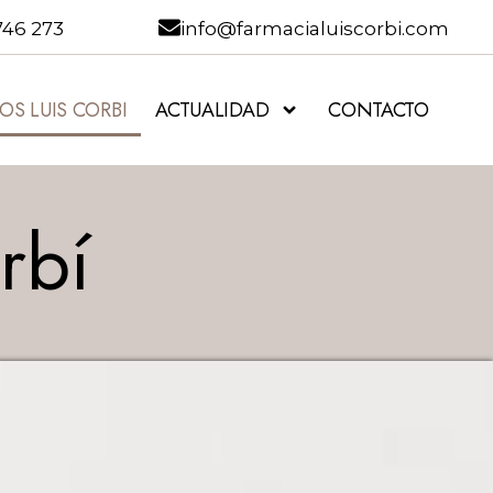
746 273
info@farmacialuiscorbi.com
OS LUIS CORBI
ACTUALIDAD
CONTACTO
rbí